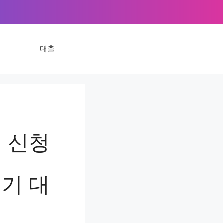
대출
 신청
기 대