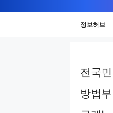
컨
텐
츠
정보허브
로
건
너
뛰
기
전국민
방법부