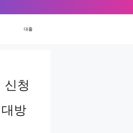
대출
 신청
팁대방