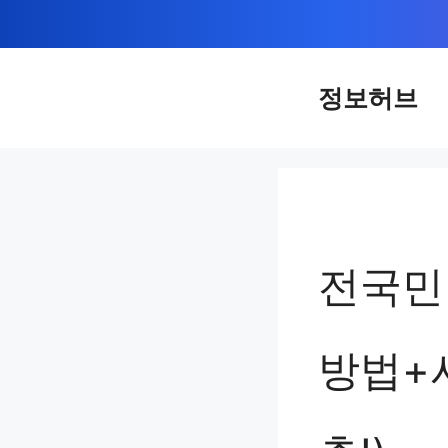
컨
텐
츠
정보허브
로
건
너
뛰
기
전국민
방법+