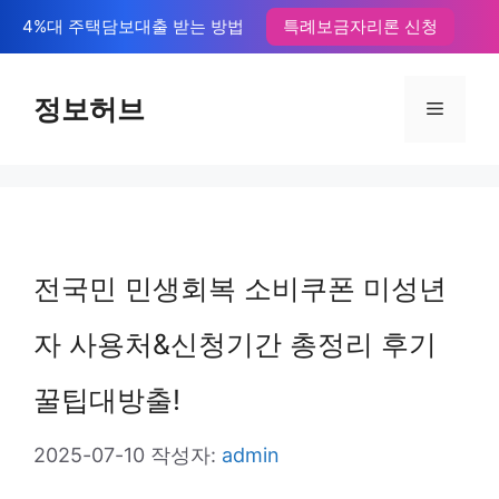
컨
4%대 주택담보대출 받는 방법
특례보금자리론 신청
텐
츠
정보허브
메
로
뉴
건
너
뛰
전국민 민생회복 소비쿠폰 미성년
기
자 사용처&신청기간 총정리 후기
꿀팁대방출!
2025-07-10
작성자:
admin