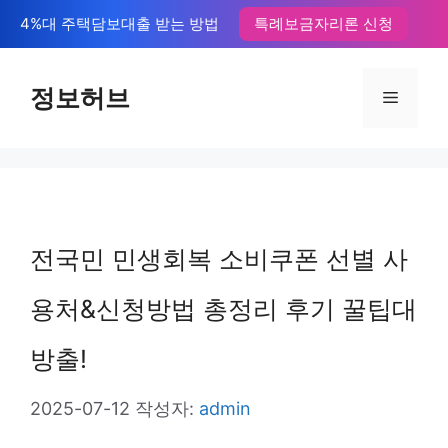
컨
4%대 주택담보대출 받는 방법
특례보금자리론 신청
텐
츠
정보허브
메
로
뉴
건
너
뛰
전국민 민생회복 소비쿠폰 선별 사
기
용처&신청방법 총정리 후기 꿀팁대
방출!
2025-07-12
작성자:
admin