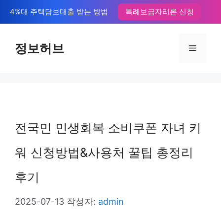
컨
4%대 주택담보대출 받는 방법
특례보금자리론 신청
텐
츠
정보허브
메
로
뉴
건
너
뛰
전국민 민생회복 소비쿠폰 자녀 키
기
워 신청방법&사용처 꿀팁 총정리
후기
2025-07-13
작성자:
admin