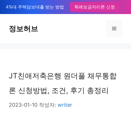
컨
4%대 주택담보대출 받는 방법
특례보금자리론 신청
텐
츠
정보허브
메
로
뉴
건
너
뛰
JT친애저축은행 원더풀 채무통합
기
론 신청방법, 조건, 후기 총정리
2023-01-10
작성자:
writer