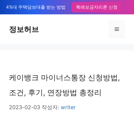
컨
4%대 주택담보대출 받는 방법
특례보금자리론 신청
텐
츠
정보허브
메
로
뉴
건
너
뛰
케이뱅크 마이너스통장 신청방법,
기
조건, 후기, 연장방법 총정리
2023-02-03
작성자:
writer