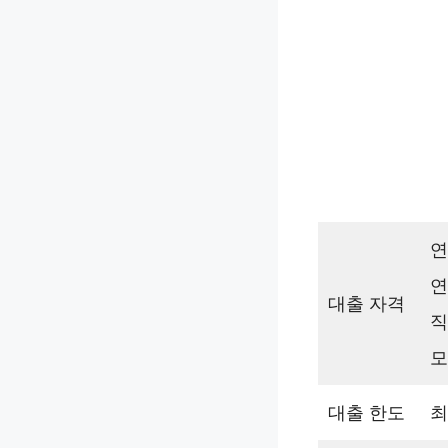
연
연
대출 자격
직
모
대출 한도
최