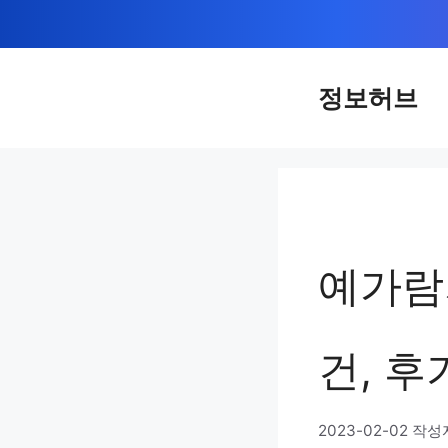
컨
텐
츠
정보허브
로
건
너
뛰
기
예가람
건, 후
2023-02-02
작성