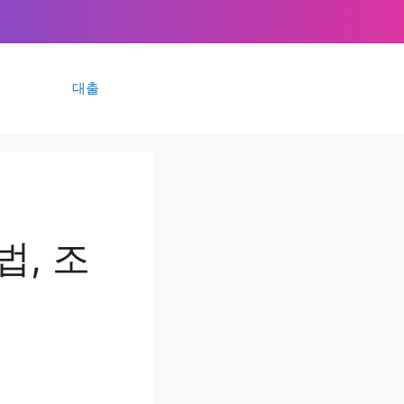
대출
, 조