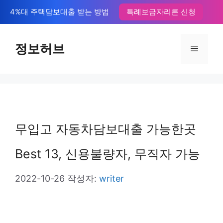
컨
4%대 주택담보대출 받는 방법
특례보금자리론 신청
텐
츠
정보허브
메
로
뉴
건
너
뛰
무입고 자동차담보대출 가능한곳
기
Best 13, 신용불량자, 무직자 가능
2022-10-26
작성자:
writer