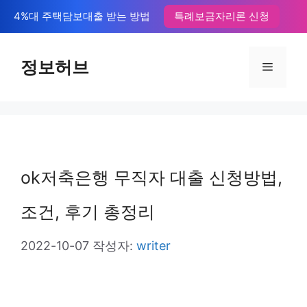
컨
4%대 주택담보대출 받는 방법
특례보금자리론 신청
텐
츠
정보허브
메
로
뉴
건
너
뛰
ok저축은행 무직자 대출 신청방법,
기
조건, 후기 총정리
2022-10-07
작성자:
writer