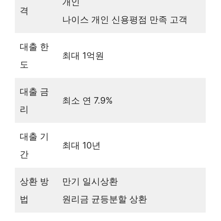
개인
격
나이스 개인 신용평점 만족 고객
대출 한
최대 1억원
도
대출 금
최소 연 7.9%
리
대출 기
최대 10년
간
상환 방
만기 일시상환
법
원리금 균등분할 상환