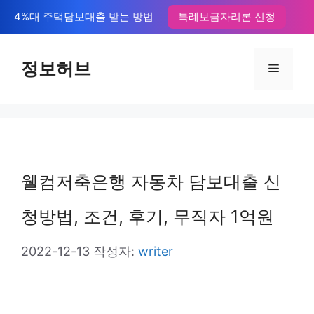
컨
4%대 주택담보대출 받는 방법
특례보금자리론 신청
텐
츠
정보허브
메
로
뉴
건
너
뛰
웰컴저축은행 자동차 담보대출 신
기
청방법, 조건, 후기, 무직자 1억원
2022-12-13
작성자:
writer